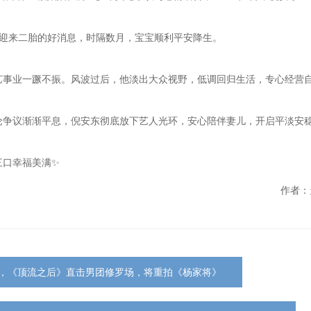
将迎来二胎的好消息，时隔数月，宝宝顺利平安降生。
艺事业一蹶不振。风波过后，他淡出大众视野，低调回归生活，专心经营
论争议渐渐平息，倪安东彻底放下艺人光环，安心陪伴妻儿，开启平淡安
三口幸福美满✨
作者：
I剧，《顶流之后》直击男团修罗场，将重拍《杨家将》