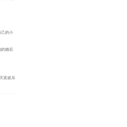
自己的小
稳的婚后
天富娱乐