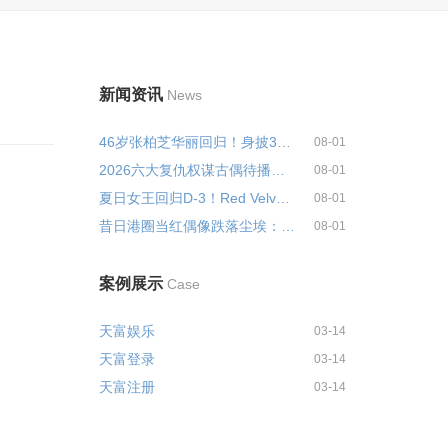
新闻资讯
News
46岁张柏芝华丽回归！身披3000万...
08-01
2026六大复仇权谋古偶待播剧盘点...
08-01
夏日女王回归D-3！Red Velvet...
08-01
昔日港圈当红偶像跌落尘埃：欠债...
08-01
案例展示
Case
天富娱乐
03-14
天富登录
03-14
天富注册
03-14