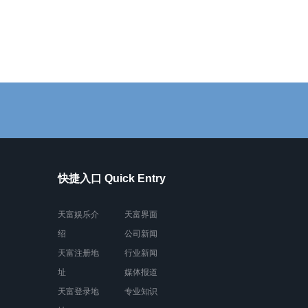
快捷入口 Quick Entry
天富娱乐介
天富界面
绍
公司新闻
天富注册地
行业新闻
址
媒体报道
天富登录地
专业知识