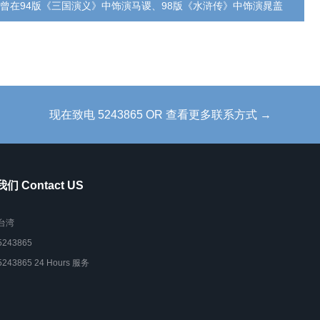
曾在94版《三国演义》中饰演马谡、98版《水浒传》中饰演晁盖
现在致电 5243865 OR 查看更多联系方式 →
们 Contact US
台湾
5243865
5243865 24 Hours 服务