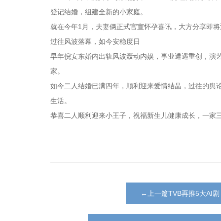
登记结婚，组建全新的小家庭。
就在今年1月，夫妻俩正式官宣怀孕喜讯，大方分享即
过往风波落幕，如今安稳度日
早年倪安东婚内出轨风波轰动内娱，事业遭遇重创，演
家。
如今二人结婚已满四年，顺利迎来爱情结晶，过往的舆
生活。
恭喜二人顺利迎来小王子，祝福新生儿健康成长，一家
←上一篇TVB再推5大A