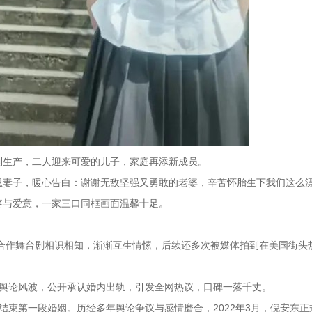
利生产，二人迎来可爱的儿子，家庭再添新成员。
恩妻子，暖心告白：谢谢无敌坚强又勇敢的老婆，辛苦怀胎生下我们这么
疼与爱意，一家三口同框画面温馨十足。
人合作舞台剧相识相知，渐渐互生情愫，后续还多次被媒体拍到在美国街头
面舆论风波，公开承认婚内出轨，引发全网热议，口碑一落千丈。
续，结束第一段婚姻。历经多年舆论争议与感情磨合，2022年3月，倪安东