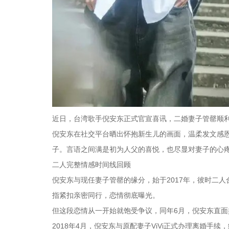
近日，台湾歌手倪安东正式官宣喜讯，二婚妻子管罄顺
倪安东在社交平台晒出怀抱新生儿的画面，温柔发文感
子。言语之间满是初为人父的喜悦，也尽显对妻子的心
二人完整情感时间线回顾
倪安东与现任妻子管罄的缘分，始于2017年，彼时二
指紧扣亲密同行，恋情彻底曝光。
但这段恋情从一开始就饱受争议，同年6月，倪安东直
2018年4月，倪安东与原配妻子ViVi正式办理离婚手