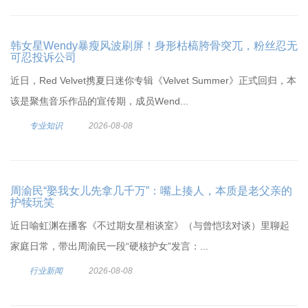
韩女星Wendy暴瘦风波刷屏！身形枯槁胯骨突兀，粉丝忍无
可忍投诉公司
近日，Red Velvet携夏日迷你专辑《Velvet Summer》正式回归，本
该是聚焦音乐作品的宣传期，成员Wend...
专业知识
2026-08-08
周渝民“娶我女儿先拿几千万”：嘴上揍人，本质是老父亲的
护犊玩笑
近日喻虹渊在播客《不过期女星相谈室》（与曾恺玹对谈）里聊起
家庭日常，带出周渝民一段“硬核护女”发言：...
行业新闻
2026-08-08