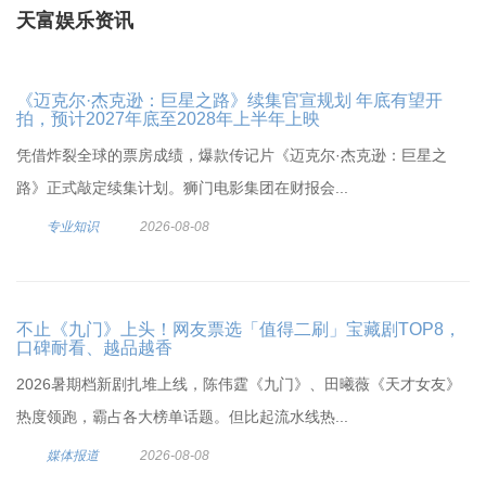
天富娱乐资讯
《迈克尔·杰克逊：巨星之路》续集官宣规划 年底有望开
拍，预计2027年底至2028年上半年上映
凭借炸裂全球的票房成绩，爆款传记片《迈克尔·杰克逊：巨星之
路》正式敲定续集计划。狮门电影集团在财报会...
专业知识
2026-08-08
不止《九门》上头！网友票选「值得二刷」宝藏剧TOP8，
口碑耐看、越品越香
2026暑期档新剧扎堆上线，陈伟霆《九门》、田曦薇《天才女友》
热度领跑，霸占各大榜单话题。但比起流水线热...
媒体报道
2026-08-08