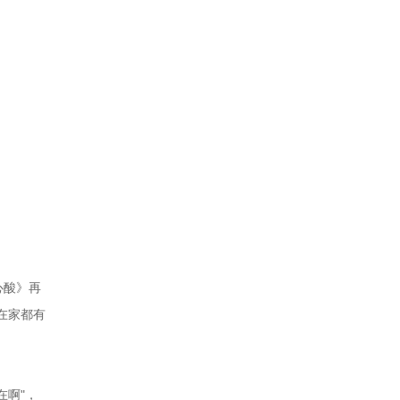
心酸》再
在家都有
在啊"，