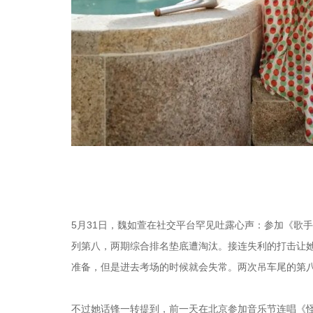
5月31日，魏如萱在社交平台罕见吐露心声：参加《歌
列第八，两期综合排名垫底遭淘汰。接连失利的打击让
准备，但是进去考场的时候就会失常。两次吊车尾的第八
不过她话锋一转提到，前一天在北京参加音乐节连唱《怪