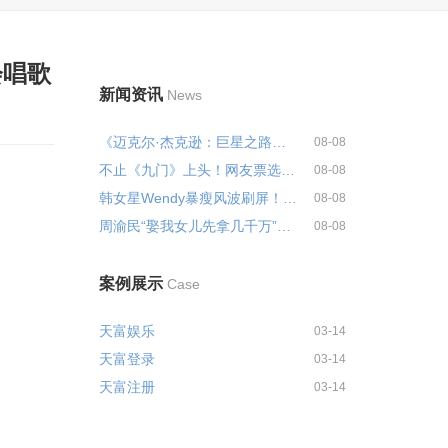
会唱歌
新闻资讯
News
《迈克尔·杰克逊：巨星之路》续...
08-08
不止《九门》上头！网友票选「值...
08-08
韩女星Wendy暴瘦风波刷屏！身形...
08-08
周渝民“娶我女儿先拿几千万”：...
08-08
案例展示
Case
天富娱乐
03-14
天富登录
03-14
天富注册
03-14