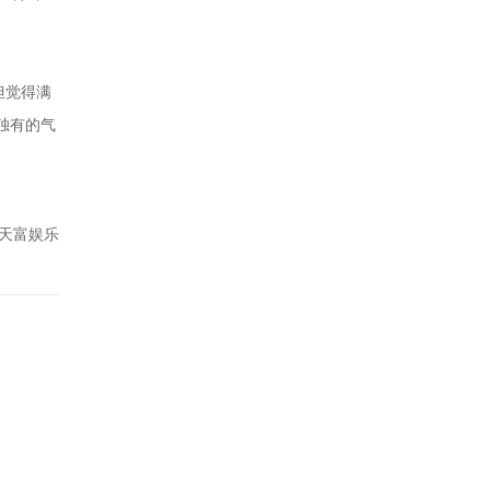
但觉得满
独有的气
天富娱乐