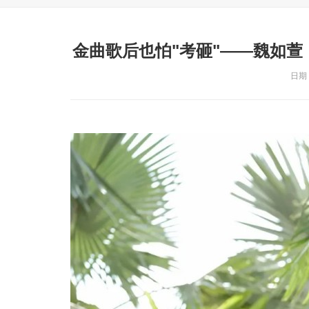
金曲歌后也怕"考砸"——魏如萱
日期：