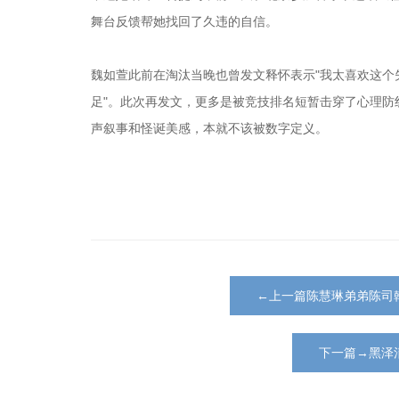
舞台反馈帮她找回了久违的自信。
魏如萱此前在淘汰当晚也曾发文释怀表示"我太喜欢这个
足"。此次再发文，更多是被竞技排名短暂击穿了心理
声叙事和怪诞美感，本就不该被数字定义。
←上一篇陈慧琳弟弟陈司
下一篇→黑泽