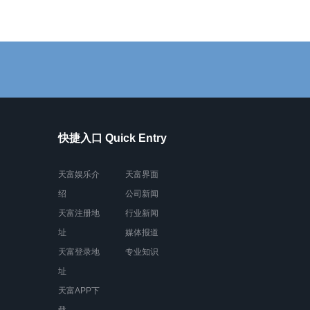
快捷入口 Quick Entry
天富娱乐介
天富界面
绍
公司新闻
天富注册地
行业新闻
址
媒体报道
天富登录地
专业知识
址
天富APP下