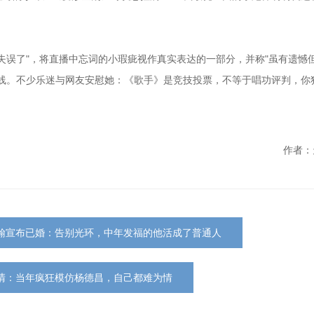
失误了"，将直播中忘词的小瑕疵视作真实表达的一部分，并称"虽有遗憾
防线。不少乐迷与网友安慰她：《歌手》是竞技投票，不等于唱功评判，你
作者：
翰宣布已婚：告别光环，中年发福的他活成了普通人
清：当年疯狂模仿杨德昌，自己都难为情