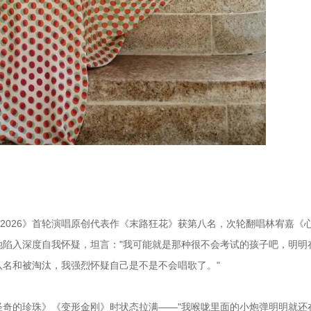
手2026》首轮演唱原创代表作《末路狂花》获第八名，次轮翻唱林宥嘉《
她陷入深度自我怀疑，坦言："我可能就是那种很不会考试的孩子吧，明明
名和被淘汰，我强烈怀疑自己是不是不会唱歌了。"
奇的珍珠》《变形金刚》时状态拉满——"我喉咙里面的小炮弹明明就还